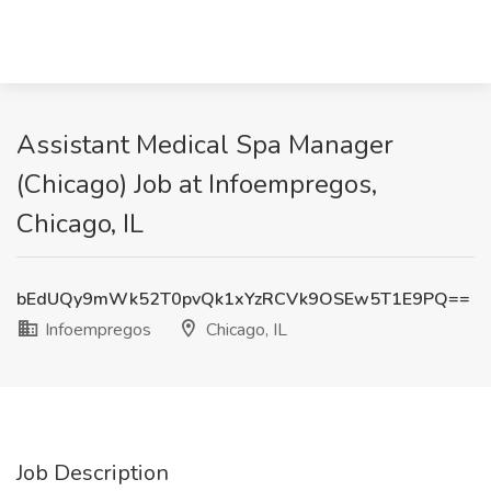
Assistant Medical Spa Manager
(Chicago) Job at Infoempregos,
Chicago, IL
bEdUQy9mWk52T0pvQk1xYzRCVk9OSEw5T1E9PQ==
Infoempregos
Chicago, IL
Job Description